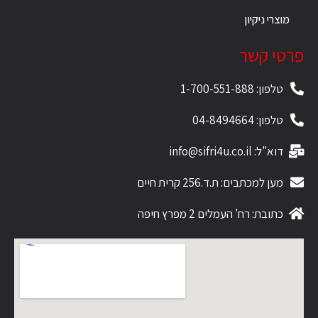
מוצרי ניקיון
פרטי קשר
טלפון: 1-700-551-888
טלפון: 04-8494664
דוא"ל: info@sifri4u.co.il
מען למכתבים: ת.ד.256 קרית חיים
כתובת: רח' העמלים 2 מפרץ חיפה