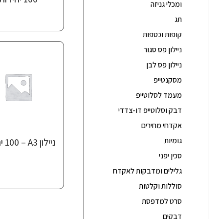
ומכלי גניזה
תג
קופות וכספות
ניילון פס סגור
ניילון פס לבן
מסקנטייפ
מעמד לסלוטייפ
דבק וסלוטייפ דו-צדדי
אקדחי מחירים
גומיות
ניילון ‎A3‏ – 100 יחידות
סכין יפני
גלילים ומדבקות לאקדח
סוללות וקלטות
סרט למדפסת
דבקים