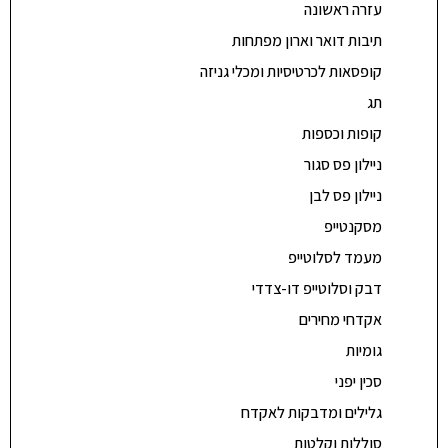
עזרה ראשונה
תיבות דואר וארון מפתחות
קופסאות לכרטיסיות ומכלי גניזה
תג
קופות וכספות
ניילון פס סגור
ניילון פס לבן
מסקנטייפ
מעמד לסלוטייפ
דבק וסלוטייפ דו-צדדי
אקדחי מחירים
גומיות
סכין יפני
גלילים ומדבקות לאקדח
סוללות וקלטות