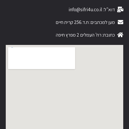
דוא"ל: info@sifri4u.co.il
מען למכתבים: ת.ד.256 קרית חיים
כתובת: רח' העמלים 2 מפרץ חיפה