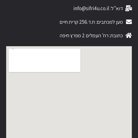
דוא"ל: info@sifri4u.co.il
מען למכתבים: ת.ד.256 קרית חיים
כתובת: רח' העמלים 2 מפרץ חיפה