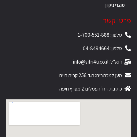
מוצרי ניקיון
פרטי קשר
טלפון: 1-700-551-888
טלפון: 04-8494664
דוא"ל: info@sifri4u.co.il
מען למכתבים: ת.ד.256 קרית חיים
כתובת: רח' העמלים 2 מפרץ חיפה