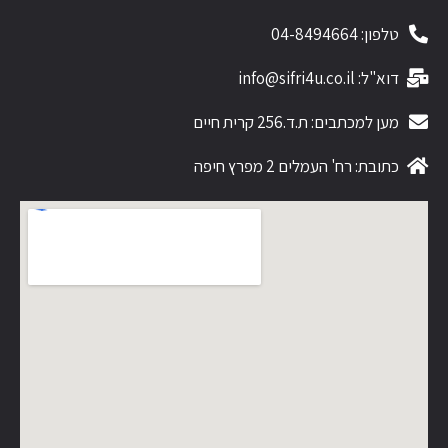
טלפון: 04-8494664
דוא"ל: info@sifri4u.co.il
מען למכתבים: ת.ד.256 קרית חיים
כתובת: רח' העמלים 2 מפרץ חיפה