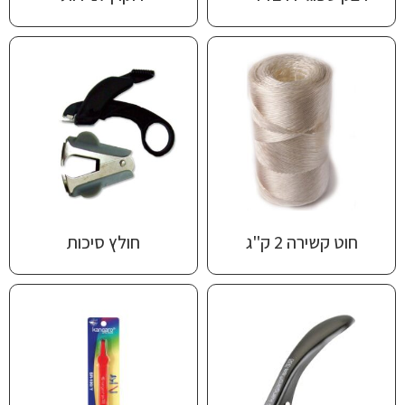
חוט קשירה 2 ק"ג
חולץ סיכות