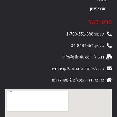
מוצרי ניקיון
פרטי קשר
טלפון: 1-700-551-888
טלפון: 04-8494664
דוא"ל: info@sifri4u.co.il
מען למכתבים: ת.ד.256 קרית חיים
כתובת: רח' העמלים 2 מפרץ חיפה